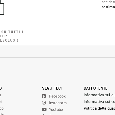
acciden
settima
 SU TUTTI I
TTI*
 ESCLUSI)
O
SEGUITECI
DATI UTENTE
a
Informativa sulla
Facebook
ri
Informativa sui c
Instagram
ico
Politica della qual
Youtube
lie