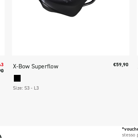
43
€59,90
X-Bow Superflow
90
Size:
S3 -
L3
*vouche
stesso 