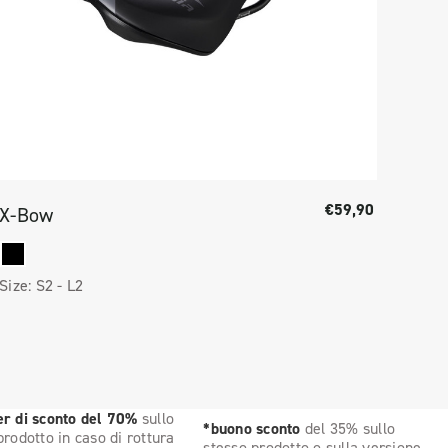
€59,90
X-Bow
X-Bo
Size:
S2 -
L2
Size:
r di sconto del 70%
sullo
*buono sconto
del 35% sullo
prodotto in caso di rottura
stesso prodotto o sulla versione