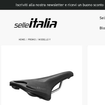
Iscriviti alla nostra newsletter e ricevi un buono sconto
Sel
Bl
HOME
PROMO
MODELLO Y