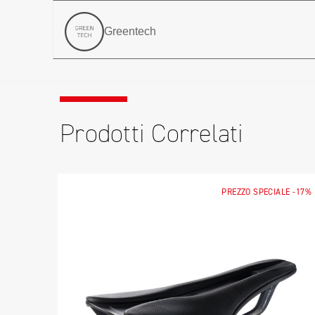
Greentech
Prodotti Correlati
LE
-40%
PREZZO SPECIALE
-17%