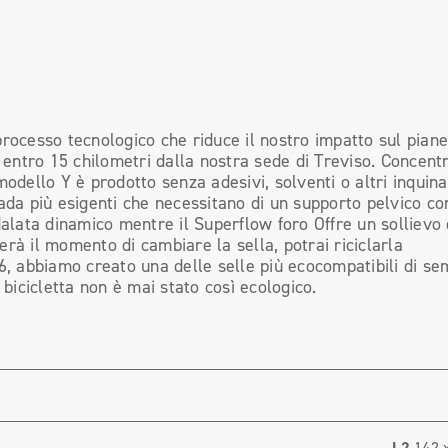
rocesso tecnologico che riduce il nostro impatto sul pianet
entro 15 chilometri dalla nostra sede di Treviso. Concent
modello Y è prodotto senza adesivi, solventi o altri inquina
rada più esigenti che necessitano di un supporto pelvico c
edalata dinamico mentre il Superflow foro Offre un sollievo 
erà il momento di cambiare la sella, potrai riciclarla
16, abbiamo creato una delle selle più ecocompatibili di se
bicicletta non è mai stato così ecologico.
L2
142 