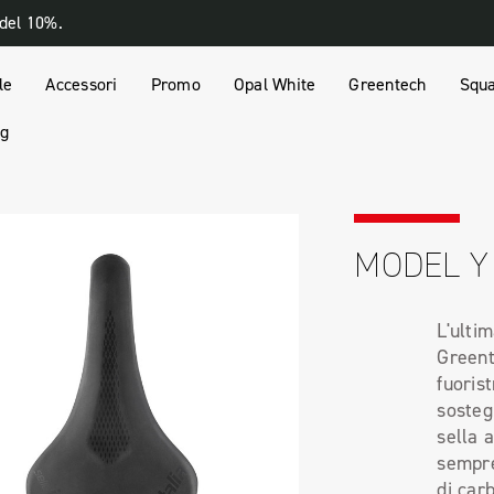
 del 10%.
le
Accessori
Promo
Opal White
Greentech
Squa
og
MODEL Y
L'ulti
Greent
fuoris
sosteg
sella a
sempre
di car