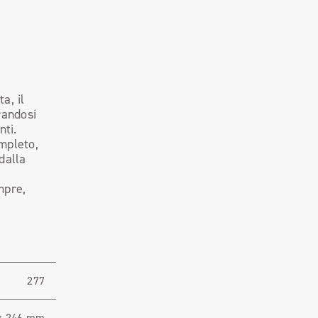
a, il
randosi
nti.
ompleto,
dalla
mpre,
277
x 246 mm