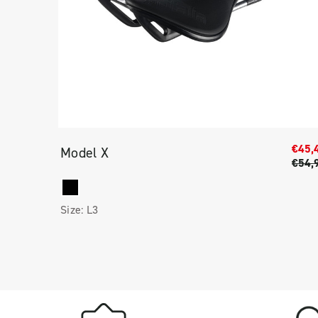
€77,94
€45,
Model X
€129,90
€54,
Size:
L3