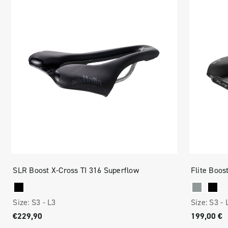
SLR Boost X-Cross TI 316 Superflow
Flite Boos
Size:
S3 -
L3
Size:
S3 -
€229,90
199,00 €