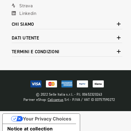
Strava
Linkedin
CHI SIAMO
DATI UTENTE
TERMINI E CONDIZIONI
© 2022 Selle Italia s.r.l. - P.I. 00652320243
Partner eShop:
Calicantus
Srl - P.IVA / VAT ID 03757590272
Your Privacy Choices
Notice at collection