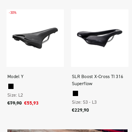
-30%
Model Y
SLR Boost X-Cross TI 316
Superflow
Size:
L2
Size:
S3 -
L3
€79,90
€55,93
€229,90