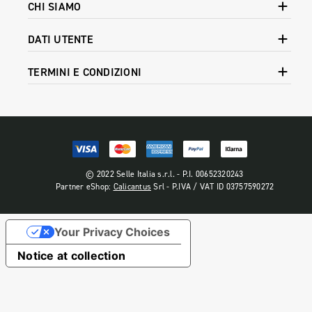
CHI SIAMO
DATI UTENTE
TERMINI E CONDIZIONI
© 2022 Selle Italia s.r.l. - P.I. 00652320243
Partner eShop:
Calicantus
Srl - P.IVA / VAT ID 03757590272
Your Privacy Choices
Notice at collection