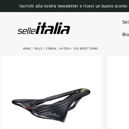
Iscriviti alla nostra newsletter e ricevi un buono sconto
Sel
Bl
HOME
SELLE
STRADA
HI-TECH
SLR BOOST TEKNO