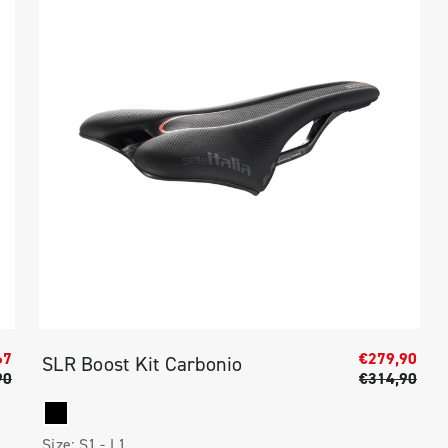
67
€279,90
SLR Boost Kit Carbonio
90
€314,90
Size:
S1 -
L1