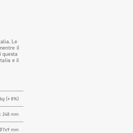
alia. Le
mentre il
i questa
talia e il
6g (± 8%)
x 248 mm
 Ø7x9 mm