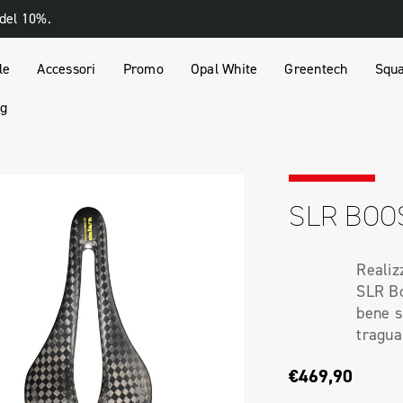
 del 10%.
le
Accessori
Promo
Opal White
Greentech
Squa
og
SLR BOO
Realiz
SLR Bo
bene s
tragua
€469,90