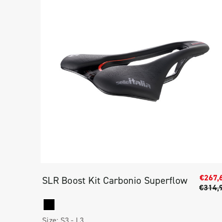
€267,
SLR Boost Kit Carbonio Superflow
€314,
Size:
S3 -
L3