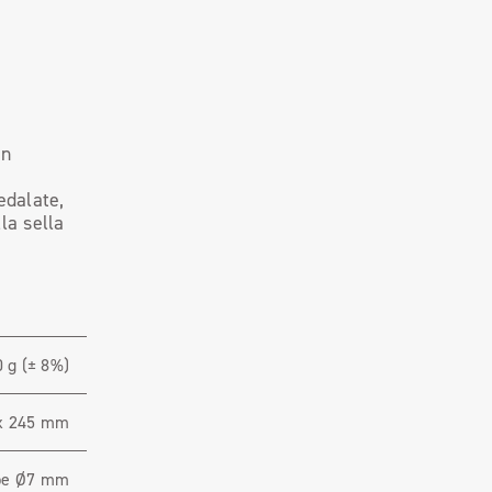
in
edalate,
la sella
 g (± 8%)
x 245 mm
ube Ø7 mm