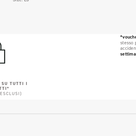
*vouche
stesso 
acciden
settima
 SU TUTTI I
TTI*
 ESCLUSI)