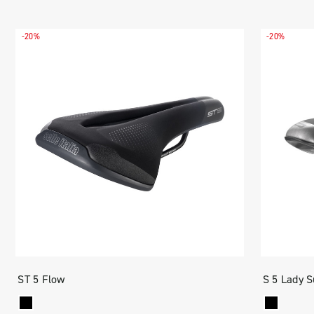
-20%
-20%
ST 5 Flow
S 5 Lady S