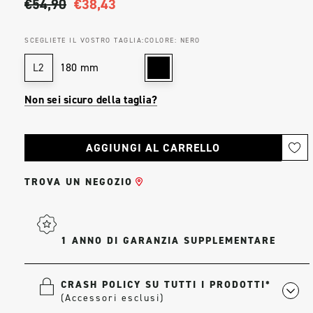
€54,90
€38,43
SCEGLIETE IL VOSTRO TAGLIA:
COLORE:
NERO
180 mm
L2
Non sei sicuro della taglia?
Stock
attuale:
TROVA UN NEGOZIO
1 ANNO DI GARANZIA SUPPLEMENTARE
CRASH POLICY SU TUTTI I PRODOTTI*
(Accessori esclusi)