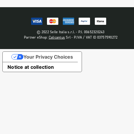
© 2022 Selle Italia s.r.l. - P.I. 00652320243
Partner eShop:
Calicantus
Srl - P.IVA / VAT ID 03757590272
Your Privacy Choices
Notice at collection