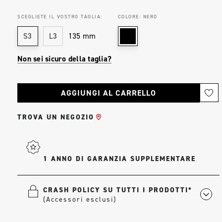
SCEGLIETE IL VOSTRO TAGLIA:
COLORE:
NERO
135 mm
S3
L3
Non sei sicuro della taglia?
Stock
attuale:
TROVA UN NEGOZIO
1 ANNO DI GARANZIA SUPPLEMENTARE
CRASH POLICY SU TUTTI I PRODOTTI*
(Accessori esclusi)