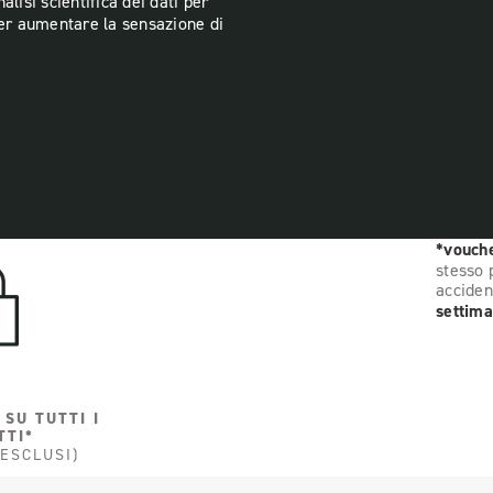
alisi scientifica dei dati per
e per aumentare la sensazione di
*vouche
stesso 
acciden
settima
 SU TUTTI I
TTI*
 ESCLUSI)