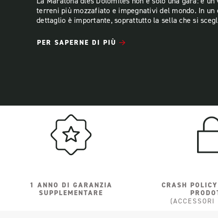
La Maratona dles Dolomites non è solo una gara: è un v
terreni più mozzafiato e impegnativi del mondo. In un
dettaglio è importante, soprattutto la sella che si scegl
PER SAPERNE DI PIÙ
1 ANNO DI GARANZIA
CRASH POLICY
SUPPLEMENTARE
PRODO
(ACCESSORI