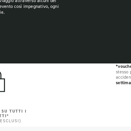
iaggio attraverso alcuni dei
 evento così impegnativo, ogni
ie.
*vouche
stesso 
acciden
settima
 SU TUTTI I
TTI*
 ESCLUSI)