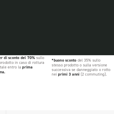
r di sconto del 70%
sullo
*buono sconto
del 35% sullo
prodotto in caso di rottura
stesso prodotto o sulla versione
tale entro la
prima
successiva se danneggiato o rotto
na.
nei
primi 3 anni
(2 commuting).