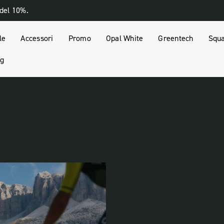
 del 10%.
le
Accessori
Promo
Opal White
Greentech
Squa
og