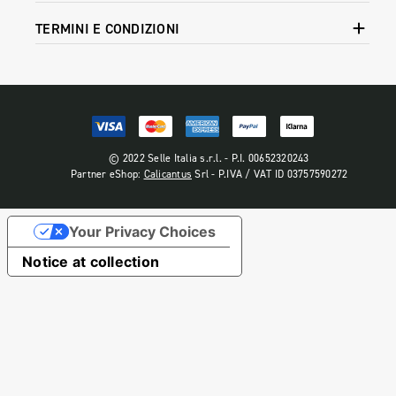
TERMINI E CONDIZIONI
© 2022 Selle Italia s.r.l. - P.I. 00652320243
Partner eShop:
Calicantus
Srl - P.IVA / VAT ID 03757590272
Your Privacy Choices
Notice at collection