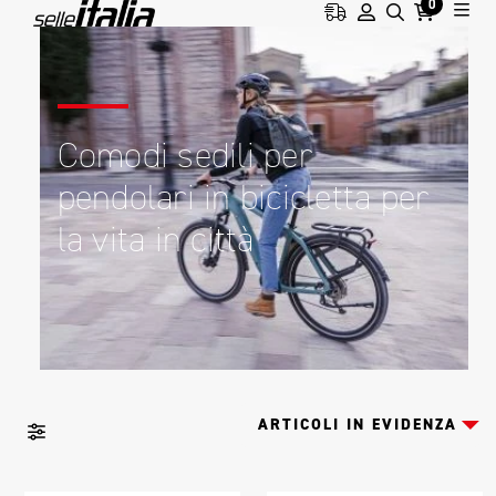
0
Comodi sedili per
pendolari in bicicletta per
la vita in città